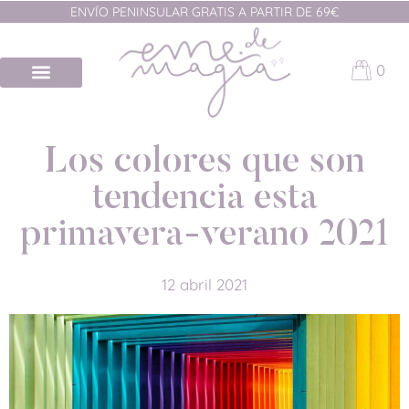
ENVÍO PENINSULAR GRATIS A PARTIR DE 69€
0
Los colores que son
tendencia esta
primavera-verano 2021
12 abril 2021