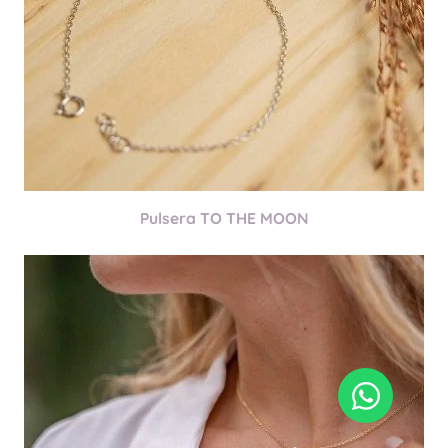
Pulsera TO THE MOON
Artículo añadido al carrito.
Finalizar Compra
0 artículos -
0,00
€