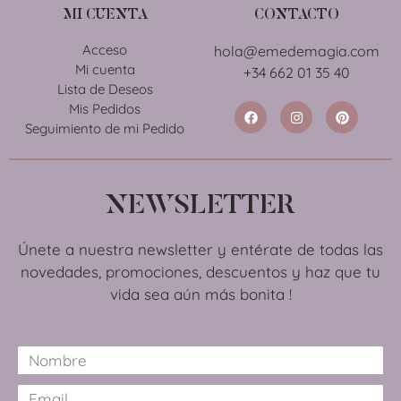
MI CUENTA
CONTACTO
Acceso
hola@emedemagia.com
Mi cuenta
+34 662 01 35 40
Lista de Deseos
Mis Pedidos
Seguimiento de mi Pedido
NEWSLETTER
Únete a nuestra newsletter y entérate de todas las
novedades, promociones, descuentos y haz que tu
vida sea aún más bonita !