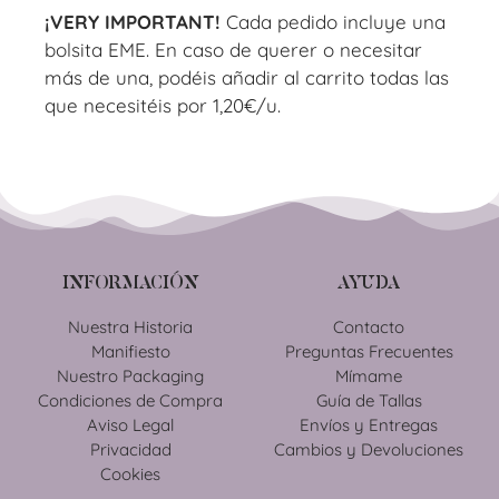
¡VERY IMPORTANT!
Cada pedido incluye una
bolsita EME. En caso de querer o necesitar
más de una, podéis añadir al carrito todas las
que necesitéis por 1,20€/u.
INFORMACIÓN
AYUDA
Nuestra Historia
Contacto
Manifiesto
Preguntas Frecuentes
Nuestro Packaging
Mímame
Condiciones de Compra
Guía de Tallas
Aviso Legal
Envíos y Entregas
Privacidad
Cambios y Devoluciones
Cookies