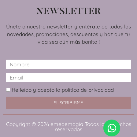
NEWSLETTER
Únete a nuestra newsletter y entérate de todas las
novedades, promociones, descuentos y haz que tu
vida sea aún más bonita !
He leído y acepto la política de privacidad
SUSCRIBIRME
Copyright © 2026
emedemagia
Todos los derechos
Artículo añadido al carrito.
reservados
Finalizar Compra
0 artículos -
0,00
€