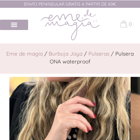
ENVÍO PENINSULAR GRATIS A PARTIR DE 69€
0
Eme de magia
/
Burbuja Joya
/
Pulseras
/ Pulsera
ONA waterproof