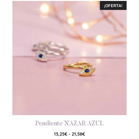
¡OFERTA!
Pendiente NAZAR AZUL
13,25
€
-
21,58
€