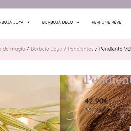
RBUJA JOYA
BURBUJA DECO
PERFUME RÊVE
 de magia
/
Burbuja Joya
/
Pendientes
/ Pendiente V
Pendie
42,90
€
IVA incluido