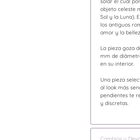
solar el cual po
objeto celeste 
Sol y la Luna). 
los antiguos ro
amor y la bellez
La pieza goza d
mm de diámetro
en su interior.
Una pieza selec
al look más senc
pendientes te 
y discretas.
Cambios y Devo