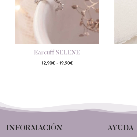
Earcuff SELENE
12,90
€
-
19,90
€
INFORMACIÓN
AYUDA