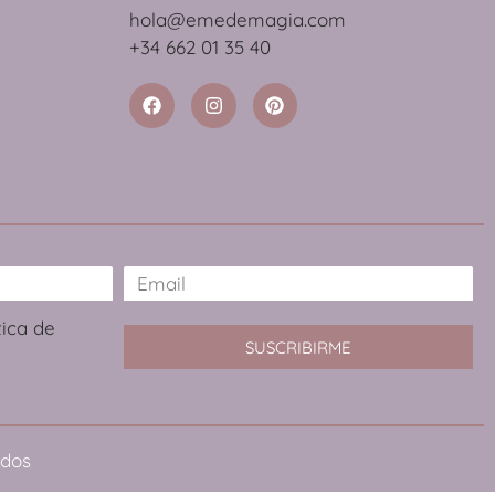
hola@emedemagia.com
+34 662 01 35 40
tica de
SUSCRIBIRME
ados