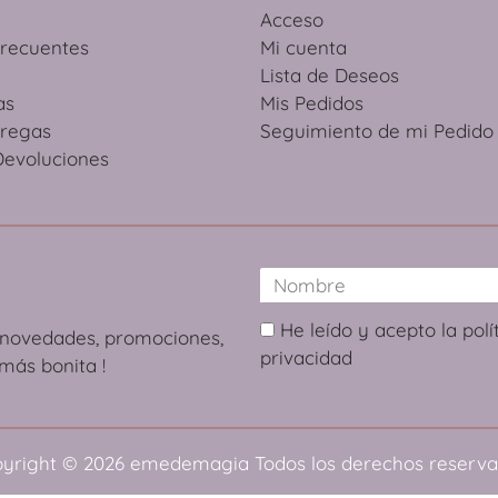
Acceso
Frecuentes
Mi cuenta
Lista de Deseos
as
Mis Pedidos
tregas
Seguimiento de mi Pedido
Devoluciones
He leído y acepto la polí
s novedades, promociones,
privacidad
más bonita !
yright © 2026
emedemagia
Todos los derechos reserv