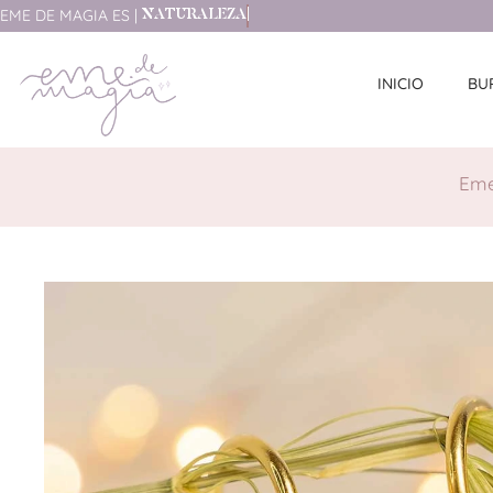
EME
DE
MAGIA
ES
|
N
A
T
U
R
A
L
E
Z
A
INICIO
BU
Eme