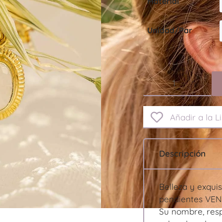
Material
Unidad/Par
Añadir a la L
Descripción
Belleza y exqui
pendientes VEN
Su nombre, res