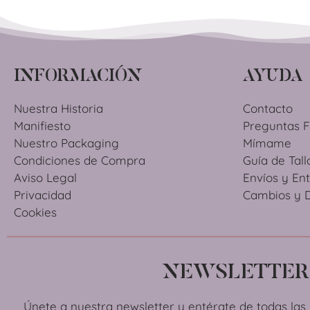
INFORMACIÓN
AYUDA
Nuestra Historia
Contacto
Manifiesto
Preguntas 
Nuestro Packaging
Mímame
Condiciones de Compra
Guía de Tall
Aviso Legal
Envíos y En
Privacidad
Cambios y 
Cookies
NEWSLETTER
Únete a nuestra newsletter y entérate de todas la