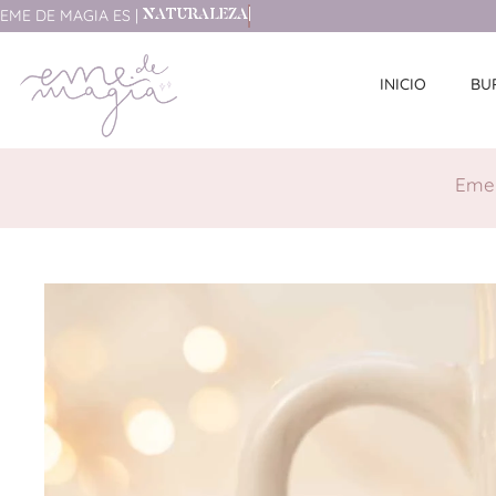
EME
DE
MAGIA
ES
|
N
A
T
U
R
A
L
E
Z
A
INICIO
BU
Eme