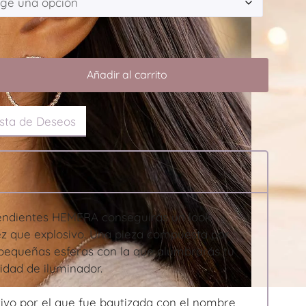
Añadir al carrito
ista de Deseos
endientes HEMERA conseguirás un look
ez que explosivo. Una pieza compuesta por
pequeñas esferas con la que alumbrarás tu
idad de iluminador.
tivo por el que fue bautizada con el nombre