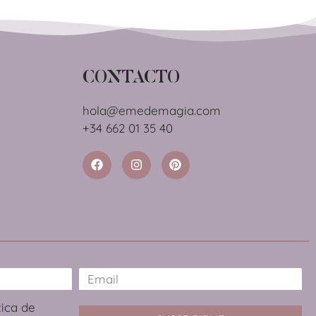
CONTACTO
hola@emedemagia.com
+34 662 01 35 40
tica de