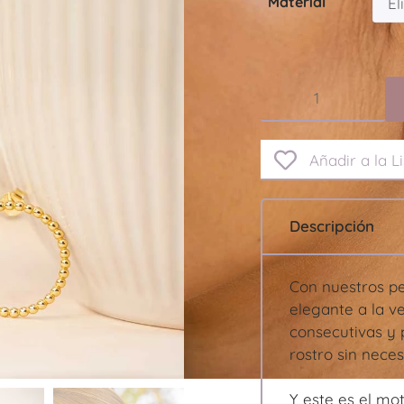
Material
Añadir a la L
Descripción
Con nuestros p
elegante a la v
consecutivas y 
rostro sin neces
Y este es el mo