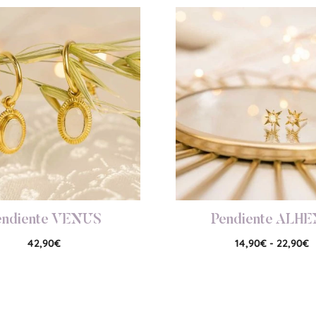
endiente VENUS
Pendiente ALH
42,90
€
14,90
€
-
22,90
€