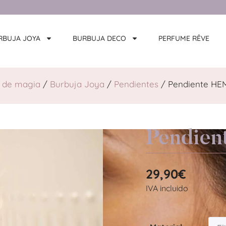
RBUJA JOYA
BURBUJA DECO
PERFUME RÊVE
 de magia
/
Burbuja Joya
/
Pendientes
/ Pendiente HE
Pendie
29,90
€
IVA incluido