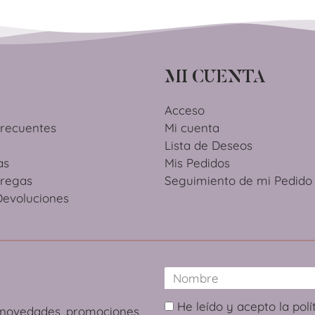
MI CUENTA
Acceso
Frecuentes
Mi cuenta
Lista de Deseos
as
Mis Pedidos
tregas
Seguimiento de mi Pedido
Devoluciones
He leído y acepto la polí
s novedades, promociones,