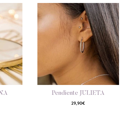
ENA
Pendiente JULIETA
29,90
€