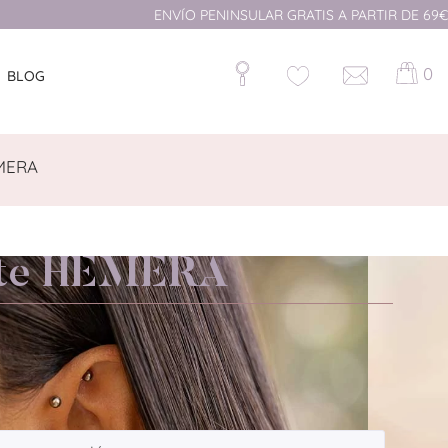
ENVÍO PENINSULAR GRATIS A PARTIR DE 69€
0
BLOG
MERA
nte HEMERA