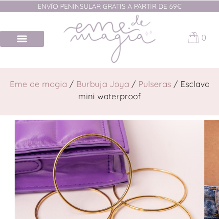
ENVÍO PENINSULAR GRATIS A PARTIR DE 69€
0
Eme de magia
/
Burbuja Joya
/
Pulseras
/ Esclava
mini waterproof