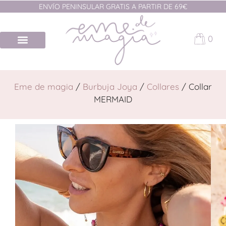
ENVÍO PENINSULAR GRATIS A PARTIR DE 69€
0
Eme de magia
/
Burbuja Joya
/
Collares
/ Collar
MERMAID