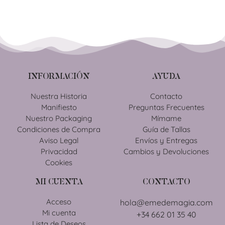
INFORMACIÓN
AYUDA
Nuestra Historia
Contacto
Manifiesto
Preguntas Frecuentes
Nuestro Packaging
Mímame
Condiciones de Compra
Guía de Tallas
Aviso Legal
Envíos y Entregas
Privacidad
Cambios y Devoluciones
Cookies
MI CUENTA
CONTACTO
Acceso
hola@emedemagia.com
Mi cuenta
+34 662 01 35 40
Lista de Deseos