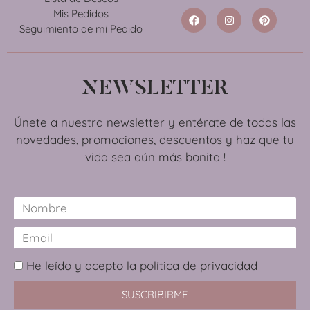
Mis Pedidos
Seguimiento de mi Pedido
NEWSLETTER
Únete a nuestra newsletter y entérate de todas las
novedades, promociones, descuentos y haz que tu
vida sea aún más bonita !
He leído y acepto la política de privacidad
SUSCRIBIRME